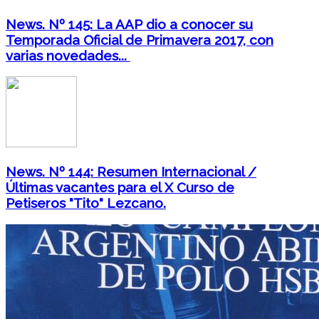
News. Nº 145: La AAP dio a conocer su
Temporada Oficial de Primavera 2017, con
varias novedades...
News. Nº 144: Resumen Internacional /
Últimas vacantes para el X Curso de
Petiseros "Tito" Lezcano.