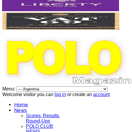
Menu:
Welcome visitor you can
log in
or create an
account
Home
News
Scores, Results,
Round-Ups
POLO CLUB
NEWS